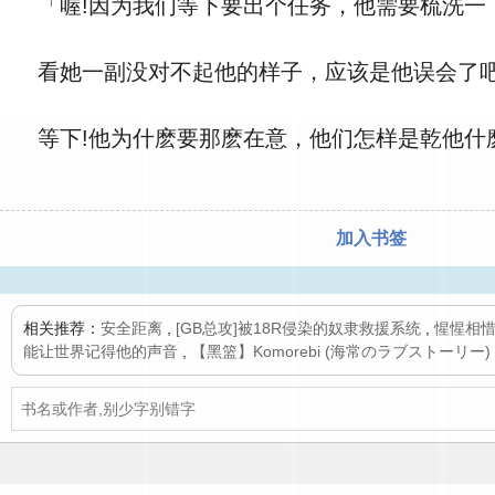
「喔!因为我们等下要出个任务，他需要梳洗一
看她一副没对不起他的样子，应该是他误会了吧
等下!他为什麽要那麽在意，他们怎样是乾他什
加入书签
相关推荐：
安全距离
,
[GB总攻]被18R侵染的奴隶救援系统
,
惺惺相
能让世界记得他的声音
,
【黑篮】Komorebi (海常のラブストーリー)