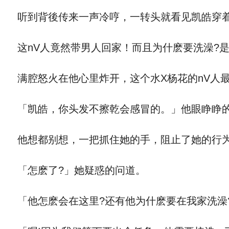
听到背後传来一声冷哼，一转头就看见凯皓穿着
这nV人竟然带男人回家！而且为什麽要洗澡?是
满腔怒火在他心里炸开，这个水X杨花的nV人
「凯皓，你头发不擦乾会感冒的。」他眼睁睁的
他想都别想，一把抓住她的手，阻止了她的行
「怎麽了?」她疑惑的问道。
「他怎麽会在这里?还有他为什麽要在我家洗澡