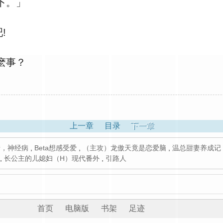
下。」
!
麽事？
上一章
目录
下一章
惜，神经病
,
Beta想感受爱
,
（主攻）龙傲天竟是恋爱脑
,
温总甜妻养成记
,
长公主的儿媳妇（H）现代番外
,
引路人
首页
电脑版
书架
足迹