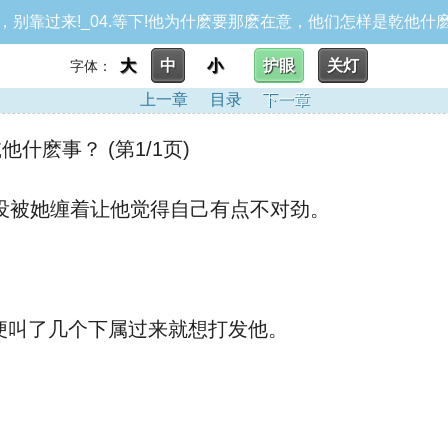
，别靠过来!_04.等下!他为什麽要那麽在意，他们怎样是乾他什
大
中
小
护眼
关灯
字体：
上一章
目录
下一章
麽事？ (第1/1页)
没被她缠着让他觉得自己有点不对劲。
便叫了几个下属过来就想打发他。