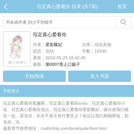
珏定真心爱着你 目录 (共7章)
首页
珏定真心爱着你
作者：
星彩蝶妃
分类：综合其他
状态：完结
字数：16930
更新：2024-05-29 18:42:45
最新：
第0007章人口贩子
开始阅读
加入书架
手机简介
珏定真心爱着你笔趣阁，珏定真心爱着你sodu，珏定真心爱着你小
说，珏定真心爱着你顶点，珏定真心爱着你星彩蝶妃，缘分使我们碰
在一起，若无你，长生不老又有什麽意义？命运让我们相隔两地，想
见你，沦 ...
最新章节推荐地址：//sdhrhbkj.com/book/jvdiir/finiir.html