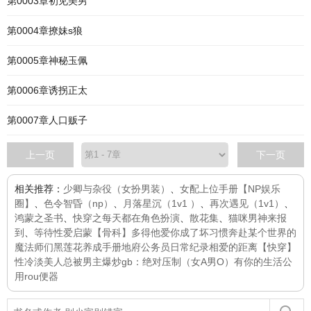
第0003章初见美男
第0004章撩妹s狼
第0005章神秘玉佩
第0006章诱拐正太
第0007章人口贩子
上一页
下一页
相关推荐：
少卿与杂役（女扮男装）
、
女配上位手册【NP娱乐
圈】
、
色令智昏（np）
、
月落星沉（1v1 ）
、
再次遇见（1v1）
、
鸿蒙之圣书
、
快穿之每天都在角色扮演
、
散花集
、
猫咪男神来报
到
、
等待
性爱启蒙【骨科】
多得他
爱你成了坏习惯
奔赴
某个世界的
魔法师们
黑莲花养成手册
地府公务员日常纪录
相爱的距离
【快穿】
性冷淡美人总被男主爆炒
gb：绝对压制（女A男O）
有你的生活
公
用rou便器