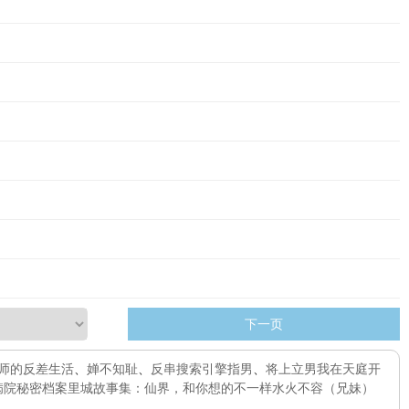
下一页
师的反差生活
、
婵不知耻
、
反串搜索引擎指男
、
将上立男
我在天庭开
病院秘密档案
里城故事集：仙界，和你想的不一样
水火不容（兄妹）