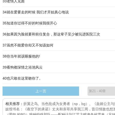
33老情人见面
34就在爱要走的时候 我们才开始真心地说
35知道你过得不好的时候我很开心
36如果因为脸就要和前任复合，那这辈子至少被玩进医院三次
37虽然不能爱你却又不知该如何
38你当年就该睡服他的!
39看狗都深情之浴池风云
40也只敢在这里吻你了。
上一页
相关推荐：
折翼之鸟
、
当色批成为女勇者（np，bg）
、
《血姬公主与
妓馆
书名：《夜空下的承诺》
丈夫和亲哥共享我三周，昔日情敌也想
（带BL的BG）狼种特殊部队——配种计划
江芷之畔
逢冬候雪来（兄妹 