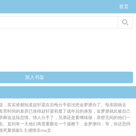
首页
加入书架
提，其实谁都知道赵轩梁在后悔分手前没把金梦渺办了。母亲因病去
发育时间的差异已使得赵轩梁初显了成年后的身形，金梦渺就此被自己
早葬送这段恋情。情人分手了，兄弟还是要继续做，亲密无间的他们一
去。直到有一天他们再度重聚在一个屋檐下，金梦渺问：哥，你还恐同
死量插叙5.主感情非rou文