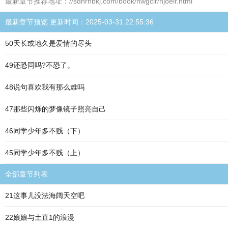
最新章节推荐地址：//sdhrhbkj.com/book/nwgcir/njoeir.html
最新章节预览 更新时间：2025-03-31 22:55:36
50天长或地久是爱情的尽头
49还恐同吗?不恐了。
48说句喜欢我有那么难吗
47那些闪烁的梦像镜子照亮自己
46同学少年多不贱（下）
45同学少年多不贱（上）
全部章节列表
21这事儿没法海阔天空吧
22娘娘与土直1的浪漫