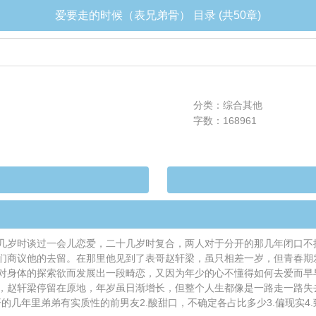
爱要走的时候（表兄弟骨） 目录 (共50章)
分类：综合其他
字数：168961
几岁时谈过一会儿恋爱，二十几岁时复合，两人对于分开的那几年闭口不
们商议他的去留。在那里他见到了表哥赵轩梁，虽只相差一岁，但青春期
对身体的探索欲而发展出一段畸恋，又因为年少的心不懂得如何去爱而早
，赵轩梁停留在原地，年岁虽日渐增长，但整个人生都像是一路走一路失
几年里弟弟有实质性的前男友2.酸甜口，不确定各占比多少3.偏现实4.致