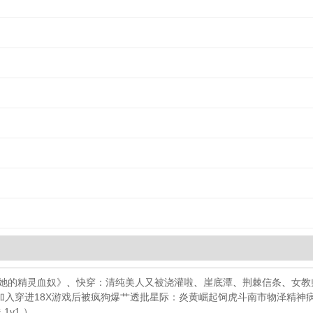
她的精灵血奴》
、
快穿：清纯美人又被浇灌啦
、
崖底潭
、
荆棘信条
、
女教
加入
穿进18X游戏后被疯狗爆艹透批
星际：炎黄崛起
饲虎
斗南市物泽精神
1v1 ）