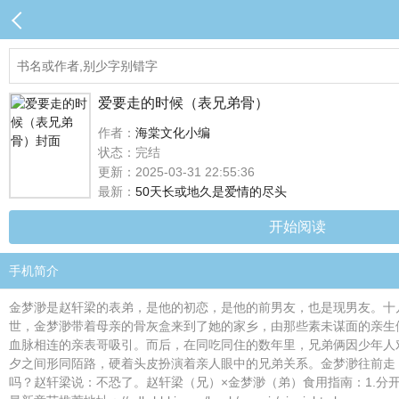
爱要走的时候（表兄弟骨）
作者：
海棠文化小编
状态：完结
更新：2025-03-31 22:55:36
最新：
50天长或地久是爱情的尽头
开始阅读
手机简介
金梦渺是赵轩梁的表弟，是他的初恋，是他的前男友，也是现男友。十
世，金梦渺带着母亲的骨灰盒来到了她的家乡，由那些素未谋面的亲生
血脉相连的亲表哥吸引。而后，在同吃同住的数年里，兄弟俩因少年人
夕之间形同陌路，硬着头皮扮演着亲人眼中的兄弟关系。金梦渺往前走
吗？赵轩梁说：不恐了。赵轩梁（兄）×金梦渺（弟）食用指南：1.分开的