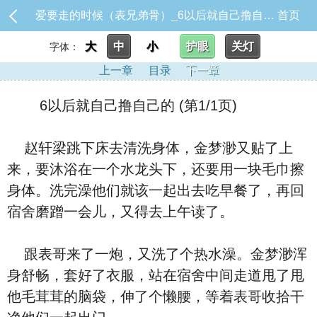
爱要走的时候（表兄弟骨）_6以后就自己撸自己的
首页
大
中
小
护眼
关灯
字体：
上一章
目录
下一章
6以后就自己撸自己的 (第1/1页)
赵轩梁跳下床去清洗身体，金梦渺又贴了上
来，要沐浴在一个水龙头下，还要用一块毛巾擦
身体。洗完澡他们就该一起出去吃早餐了，再回
宿舍磨蹭一会儿，又得去上午读了。
跟表哥来了一炮，又洗了个热水澡。金梦渺浑
身舒畅，套好了衣服，站在宿舍中间走道甩了甩
他毛茸茸的脑袋，伸了个懒腰，等着表哥收拾干