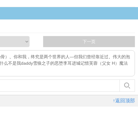
下一页
伪骨）
、
你和我，终究是两个世界的人—但我们曾经靠近过
、
伟大的泡
么不是我daddy
雪狼之子的恶堕
李耳进城记
惜芙蓉（父女 H）
魔法
↑返回顶部