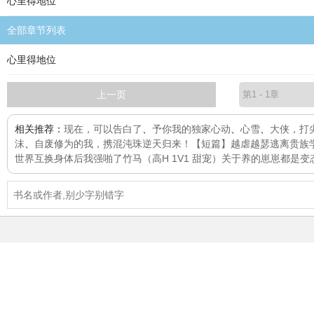
心里得地位
全部章节列表
心里得地位
上一页
相关推荐：
现在，可以告白了
、
予你我的独家心动
、
心雪
、
大侠，打
沫
、
自废修为的我，携混沌珠逆天归来！
【短篇】越虐越瑟
逃离贵族
世界
互换身体后我强啪了竹马（高H 1V1 甜宠）
关于养的崽崽都是变