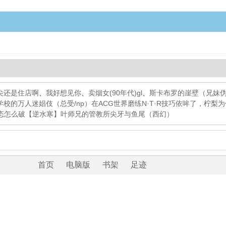
尖还是住店啊
、
我好想见你
、
卖烟女(90年代)gl
、
斯卡布罗的崖壁（兄妹
学校的万人迷娼伎（总受/np）
在ACG世界磨练N·T·R技巧
依哞了，柠梨为什
态怎么破
【逆水寒】叶师兄的管教所
尖牙与鱼尾（西幻）
首页
电脑版
书架
足迹