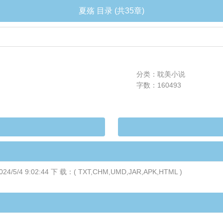
夏殇 目录 (共35章)
分类：耽美小说
字数：160493
9:02:44 下 载：( TXT,CHM,UMD,JAR,APK,HTML )