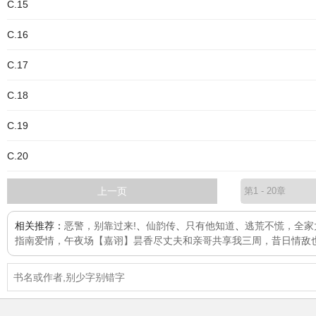
C.15
C.16
C.17
C.18
C.19
C.20
上一页
相关推荐：
恶警，别靠过来!
、
仙韵传
、
只有他知道
、
逃荒不慌，全家
指南
爱情，午夜场
【嘉诩】昙香尽
丈夫和亲哥共享我三周，昔日情敌