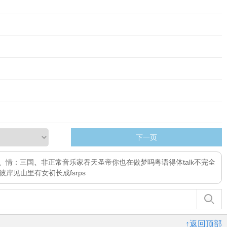
下一页
、
情：三国
、
非正常音乐家
吞天圣帝
你也在做梦吗
粤语得体talk不完全
彼岸见
山里有女初长成
fsrps
↑返回顶部