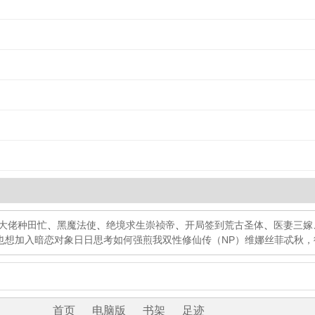
大佬种田忙
、
黑魔法使
、
绝境求生崇祯帝
、
开局签到荒古圣体
、
医妻三嫁
也想加入
暗恋对象日日思考如何强煎我
双性修仙传（NP）
维娜丝菲忒
秋，
首页
电脑版
书架
足迹