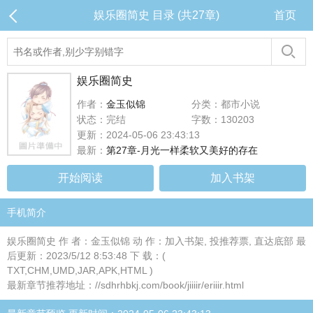
娱乐圈简史 目录 (共27章)
首页
娱乐圈简史
作者：
金玉似锦
分类：都市小说
状态：完结
字数：130203
更新：2024-05-06 23:43:13
最新：
第27章-月光一样柔软又美好的存在
开始阅读
加入书架
手机简介
娱乐圈简史 作 者：金玉似锦 动 作：加入书架, 投推荐票, 直达底部 最
后更新：2023/5/12 8:53:48 下 载：(
TXT,CHM,UMD,JAR,APK,HTML )
最新章节推荐地址：//sdhrhbkj.com/book/jiiiir/eriiir.html