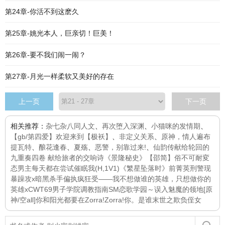
第24章-你活不到这麽久
第25章-姚光本人，巨亲切！巨美！
第26章-要不我们闹一闹？
第27章-月光一样柔软又美好的存在
上一页
下一页
相关推荐：
杂七杂八同人文
、
再次堕入深渊
、
小猫咪的发情期
、
【gb/第四爱】欢迎来到【极袄】
、
非定义关系
、
原神，情人遍布
提瓦特
、
酿花逢春
、
夏殇
、
恶警，别靠过来!
、
仙韵传
献给轮回的
九重奏四卷 献给旅者的交响诗
《景隆秘史》
【邵简】俗不可耐
変
态男主每天都在尝试催眠我(H,1V1)
《繁星坠落时》前菁英刑警现
暴躁攻x暗黑杀手偏执疯狂受——我不想做谁的英雄，只想做你的
英雄xCWT69
男子学院调教指南SM
恋歌学园～
误入魅魔的领地
[原
神/空all]你和阳光都要在
Zorra!Zorra!
你。是谁
末世之欺负侄女